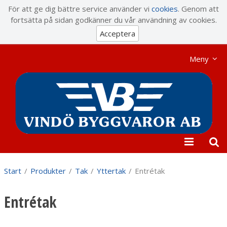
Visa varukorgen
Till kassan
För att ge dig bättre service använder vi
cookies
. Genom att
fortsätta på sidan godkänner du vår användning av cookies.
Acceptera
Meny
Start
/
Produkter
/
Tak
/
Yttertak
/
Entrétak
Entrétak