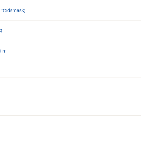
orttidsmask)
)
0 m