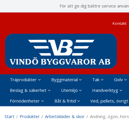
P
För att ge dig bättre service anvä
Kontakt
Träprodukter
Byggmaterial
Tak
Golv
Beslag & säkerhet
Utemiljö
Handverktyg
Förnödenheter
Båt & fritid
Ved, pellets, övrigt
Start
/
Produkter
/
Arbetskläder & skor
/
Andning, ögon, hörse