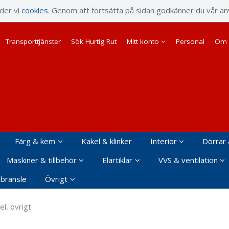
rodukten har lagts i din varukorg
nder vi
cookies
. Genom att fortsätta på sidan godkänner du vår an
Transporttjänster
Sök Hurtig Rut
Mitt konto
Personal
Om 
Färg & kem
Kakel & klinker
Interiör
Dörrar 
Maskiner & tillbehör
Elartiklar
VVS & ventilation
 bränsle
Övrigt
l, övrigt