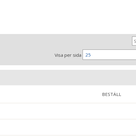
25
Visa per sida
BESTÄLL