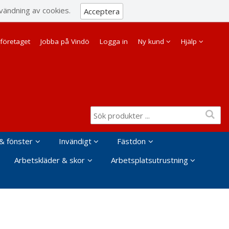
Visa varukorgen
Till kassan
vändning av cookies.
Acceptera
Företag
Privat
företaget
Jobba på Vindö
Logga in
Ny kund
Hjälp
& fönster
Invändigt
Fästdon
Arbetskläder & skor
Arbetsplatsutrustning