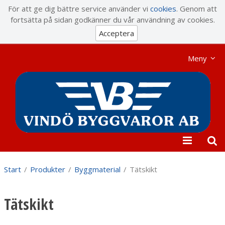
Visa varukorgen
Till kassan
För att ge dig bättre service använder vi
cookies
. Genom att
fortsätta på sidan godkänner du vår användning av cookies.
Acceptera
Meny
Start
/
Produkter
/
Byggmaterial
/
Tätskikt
Tätskikt