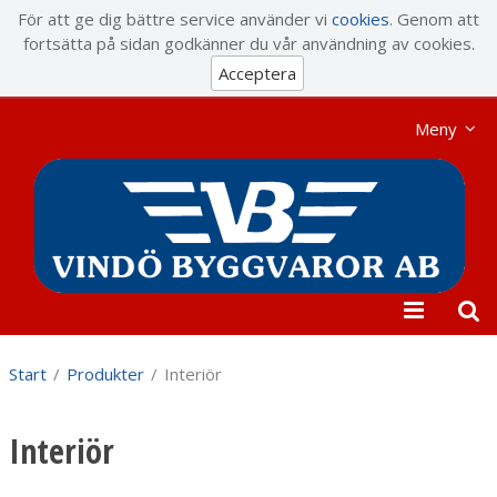
Visa varukorgen
Till kassan
För att ge dig bättre service använder vi
cookies
. Genom att
fortsätta på sidan godkänner du vår användning av cookies.
Acceptera
Meny
Start
/
Produkter
/
Interiör
Interiör