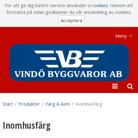
Visa varukorgen
Till kassan
För att ge dig bättre service använder vi
cookies
. Genom att
fortsätta på sidan godkänner du vår användning av cookies.
Acceptera
Meny
Start
/
Produkter
/
Färg & kem
/
Inomhusfärg
Inomhusfärg