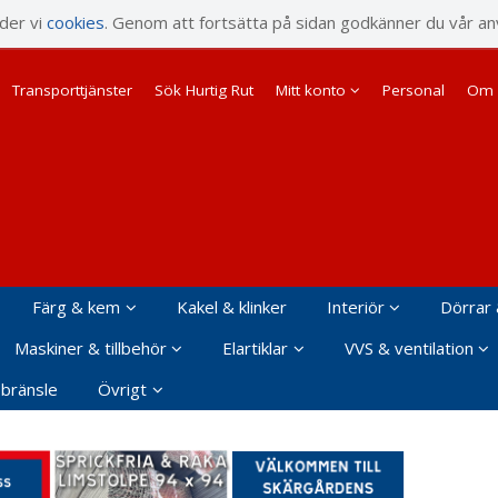
rodukten har lagts i din varukorg
nder vi
cookies
. Genom att fortsätta på sidan godkänner du vår an
Transporttjänster
Sök Hurtig Rut
Mitt konto
Personal
Om 
Färg & kem
Kakel & klinker
Interiör
Dörrar 
Maskiner & tillbehör
Elartiklar
VVS & ventilation
 bränsle
Övrigt