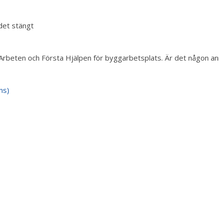
det stängt
beten och Första Hjälpen för byggarbetsplats. Är det någon annan
ms)