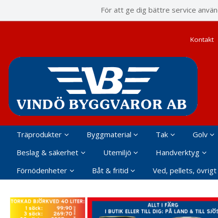
P
För att ge dig bättre service anvä
Kontakt
Träprodukter
Byggmaterial
Tak
Golv
Beslag & säkerhet
Utemiljö
Handverktyg
Förnödenheter
Båt & fritid
Ved, pellets, övrigt