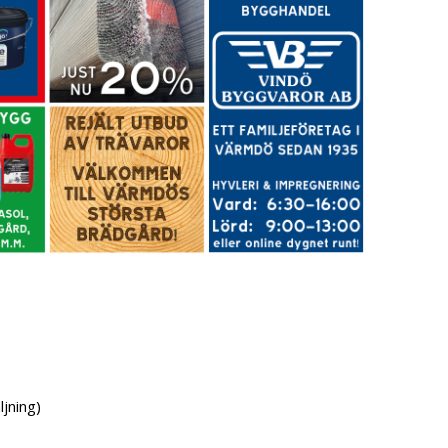
jning)