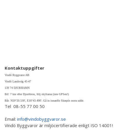
Kontaktuppgifter
Vindö Byggvaror AB
Vindö Landsväg 45-47
139 74 DJURHAMN
Bil: 7 km efter Djuröbron, följ skyltarna (inte GPSen!)
Båt: N59°20.530', E18°43.490'. Gå in innanför Skarpös norra udde.
Tel 08-55 77 00 50
Email:
info@vindobyggvaror.se
Vindö Byggvaror är miljöcertifierade enligt ISO 14001!