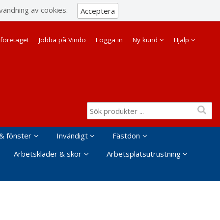
Visa varukorgen
Till kassan
vändning av cookies.
Acceptera
Företag
Privat
företaget
Jobba på Vindö
Logga in
Ny kund
Hjälp
& fönster
Invändigt
Fästdon
Arbetskläder & skor
Arbetsplatsutrustning