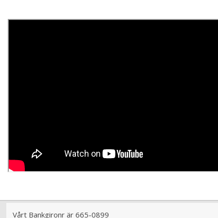
Ormskärs Såg Sjölyckan Woody bygghandel värmdö
Vårt Bankgironr är 665-0899