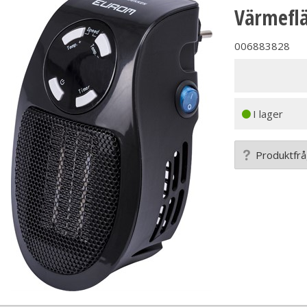
Värmeflä
006883828
I lager
Produktfr