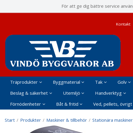
P
För att ge dig bättre service anvä
Kontakt
Träprodukter
Byggmaterial
Tak
Golv
Beslag & säkerhet
Utemiljö
Handverktyg
Förnödenheter
Båt & fritid
Ved, pellets, övrigt
Start
/
Produkter
/
Maskiner & tillbehör
/
Stationära maskiner