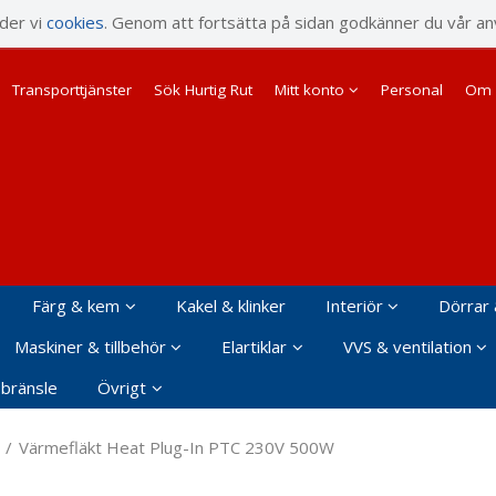
rodukten har lagts i din varukorg
nder vi
cookies
. Genom att fortsätta på sidan godkänner du vår an
Transporttjänster
Sök Hurtig Rut
Mitt konto
Personal
Om 
Färg & kem
Kakel & klinker
Interiör
Dörrar 
Maskiner & tillbehör
Elartiklar
VVS & ventilation
 bränsle
Övrigt
/
Värmefläkt Heat Plug-In PTC 230V 500W