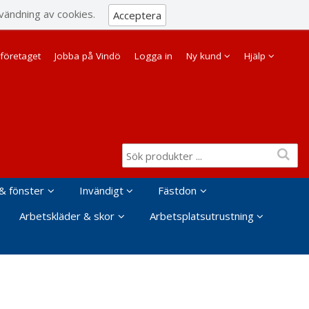
Visa varukorgen
Till kassan
vändning av cookies.
Acceptera
Företag
Privat
företaget
Jobba på Vindö
Logga in
Ny kund
Hjälp
& fönster
Invändigt
Fästdon
Arbetskläder & skor
Arbetsplatsutrustning