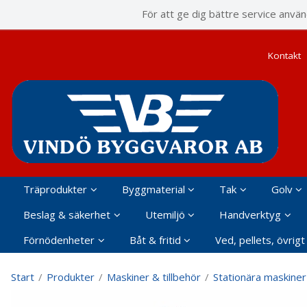
P
För att ge dig bättre service anvä
Kontakt
Träprodukter
Byggmaterial
Tak
Golv
Beslag & säkerhet
Utemiljö
Handverktyg
Förnödenheter
Båt & fritid
Ved, pellets, övrigt
Start
/
Produkter
/
Maskiner & tillbehör
/
Stationära maskiner