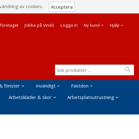
Visa varukorgen
Till kassan
vändning av cookies.
Acceptera
Företag
Privat
företaget
Jobba på Vindö
Logga in
Ny kund
Hjälp
& fönster
Invändigt
Fästdon
Arbetskläder & skor
Arbetsplatsutrustning