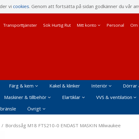
rodukten har lagts i din varukorg
nder vi
cookies
. Genom att fortsätta på sidan godkänner du vår an
Transporttjänster
Sök Hurtig Rut
Mitt konto
Personal
Om 
Färg & kem
Kakel & klinker
Interiör
Dörrar 
Maskiner & tillbehör
Elartiklar
VVS & ventilation
 bränsle
Övrigt
/
Bordssåg M18 FTS210-0 ENDAST MASKIN Milwaukee