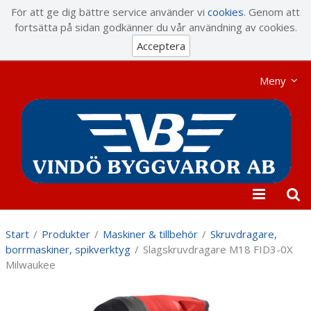
Visa varukorgen
Till kassan
För att ge dig bättre service använder vi
cookies
. Genom att
fortsätta på sidan godkänner du vår användning av cookies.
Acceptera
Meny
Start
/
Produkter
/
Maskiner & tillbehör
/
Skruvdragare,
borrmaskiner, spikverktyg
/
Slagskruvdragare M18 FID3-0X
Milwaukee