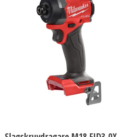
Slagskruvdragare M18 FID3-0X