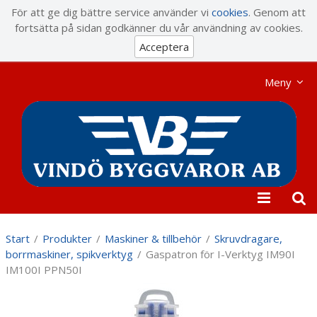
Visa varukorgen
Till kassan
För att ge dig bättre service använder vi
cookies
. Genom att
fortsätta på sidan godkänner du vår användning av cookies.
Acceptera
Meny
Start
/
Produkter
/
Maskiner & tillbehör
/
Skruvdragare,
borrmaskiner, spikverktyg
/
Gaspatron för I-Verktyg IM90I
IM100I PPN50I