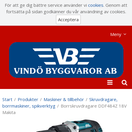
Visa varukorgen
Till kassan
För att ge dig bättre service använder vi
cookies
. Genom att
fortsätta på sidan godkänner du vår användning av cookies.
Acceptera
Meny
Start
/
Produkter
/
Maskiner & tillbehör
/
Skruvdragare,
borrmaskiner, spikverktyg
/
Borrskruvdragare DDF484Z 18V
Makita