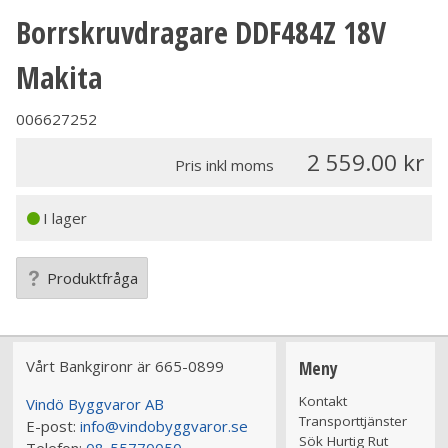
Borrskruvdragare DDF484Z 18V
Makita
006627252
2 559.00
Pris inkl moms
I lager
Produktfråga
Vårt Bankgironr är 665-0899
Meny
Kontakt
Vindö Byggvaror AB
Transporttjänster
E-post:
info@vindobyggvaror.se
Sök Hurtig Rut
Telefon:
08-55770050