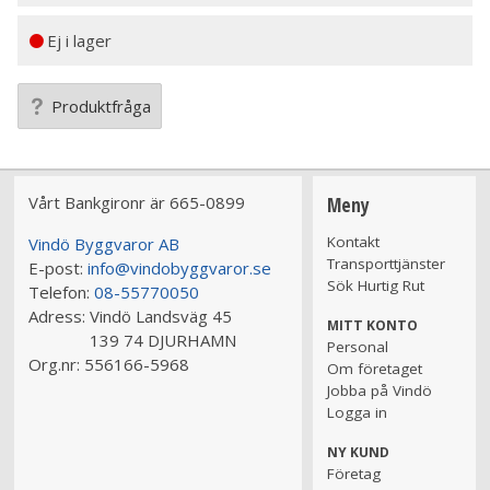
Ej i lager
Produktfråga
Vårt Bankgironr är 665-0899
Meny
Kontakt
Vindö Byggvaror AB
Transporttjänster
E-post:
info@vindobyggvaror.se
Sök Hurtig Rut
Telefon:
08-55770050
Adress:
Vindö Landsväg 45
MITT KONTO
139 74 DJURHAMN
Personal
Org.nr:
556166-5968
Om företaget
Jobba på Vindö
Logga in
NY KUND
Företag