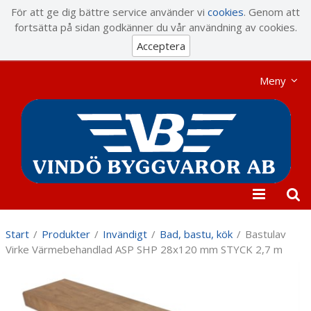
Visa varukorgen
Till kassan
För att ge dig bättre service använder vi
cookies
. Genom att
fortsätta på sidan godkänner du vår användning av cookies.
Acceptera
Meny
Start
/
Produkter
/
Invändigt
/
Bad, bastu, kök
/
Bastulav
Virke Värmebehandlad ASP SHP 28x120 mm STYCK 2,7 m