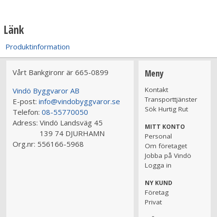
Länk
Produktinformation
Vårt Bankgironr är 665-0899
Meny
Kontakt
Vindö Byggvaror AB
Transporttjänster
E-post:
info@vindobyggvaror.se
Sök Hurtig Rut
Telefon:
08-55770050
Adress:
Vindö Landsväg 45
MITT KONTO
139 74 DJURHAMN
Personal
Org.nr:
556166-5968
Om företaget
Jobba på Vindö
Logga in
NY KUND
Företag
Privat