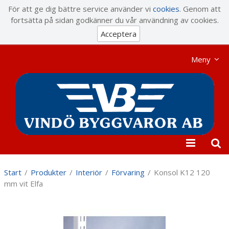
Visa varukorgen
Till kassan
För att ge dig bättre service använder vi
cookies
. Genom att
fortsätta på sidan godkänner du vår användning av cookies.
Acceptera
Meny
Start
/
Produkter
/
Interiör
/
Förvaring
/
Konsol K12 120
mm vit Elfa