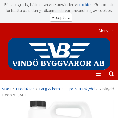
Visa varukorgen
Till kassan
För att ge dig bättre service använder vi
cookies
. Genom att
fortsätta på sidan godkänner du vår användning av cookies.
Acceptera
Meny
Start
/
Produkter
/
Färg & kem
/
Oljor & träskydd
/
Ytskydd
Redo 5L JAPE