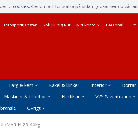
rodukten har lagts i din varukorg
nder vi
cookies
. Genom att fortsätta på sidan godkänner du vår an
Transporttjänster
Sök Hurtig Rut
Mitt konto
Personal
Om 
Färg & kem
Kakel & klinker
Interiör
Dörrar 
Maskiner & tillbehör
Elartiklar
VVS & ventilation
 bränsle
Övrigt
GUL/MARIN 25-40kg