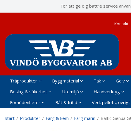
P
För att ge dig bättre service anvä
Kontakt
Träprodukter
Byggmaterial
Tak
Golv
Beslag & säkerhet
Utemiljö
Handverktyg
Förnödenheter
Båt & fritid
Ved, pellets, övrigt
Start
/
Produkter
/
Färg & kem
/
Färg marin
/
Baltic Genua 