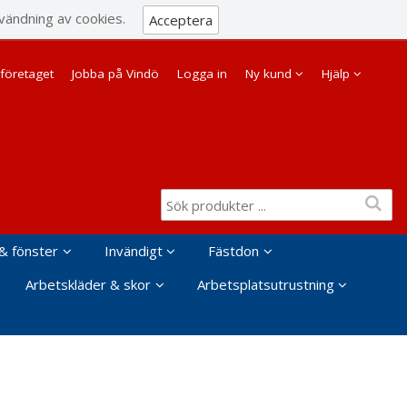
Visa varukorgen
Till kassan
vändning av cookies.
Acceptera
Företag
Privat
företaget
Jobba på Vindö
Logga in
Ny kund
Hjälp
& fönster
Invändigt
Fästdon
Arbetskläder & skor
Arbetsplatsutrustning