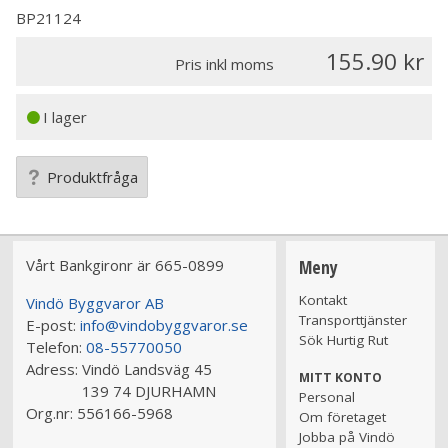
BP21124
155.90
Pris inkl moms
I lager
Produktfråga
Vårt Bankgironr är 665-0899
Meny
Kontakt
Vindö Byggvaror AB
Transporttjänster
E-post:
info@vindobyggvaror.se
Sök Hurtig Rut
Telefon:
08-55770050
Adress:
Vindö Landsväg 45
MITT KONTO
139 74 DJURHAMN
Personal
Org.nr:
556166-5968
Om företaget
Jobba på Vindö