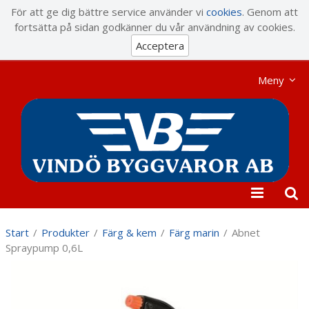
Visa varukorgen
Till kassan
För att ge dig bättre service använder vi
cookies
. Genom att
fortsätta på sidan godkänner du vår användning av cookies.
Acceptera
Meny
Start
/
Produkter
/
Färg & kem
/
Färg marin
/
Abnet
Spraypump 0,6L