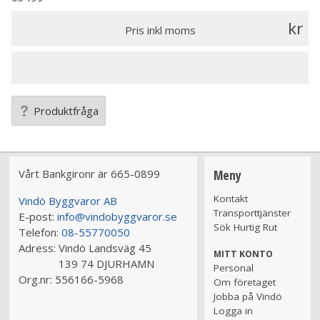
Pris inkl moms
Produktfråga
Vårt Bankgironr är 665-0899
Meny
Kontakt
Vindö Byggvaror AB
Transporttjänster
E-post:
info@vindobyggvaror.se
Sök Hurtig Rut
Telefon:
08-55770050
Adress:
Vindö Landsväg 45
MITT KONTO
139 74 DJURHAMN
Personal
Org.nr:
556166-5968
Om företaget
Jobba på Vindö
Logga in