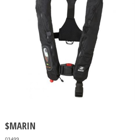
$MARIN
03499