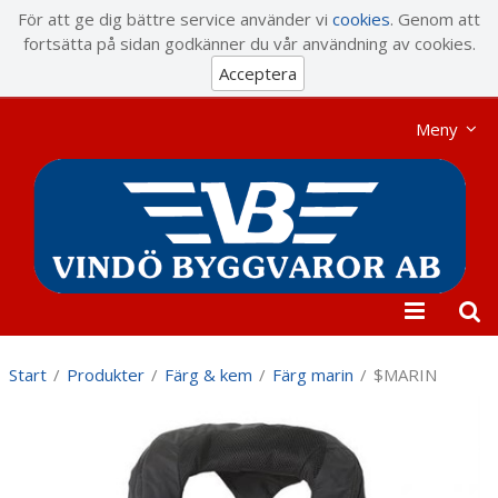
Visa varukorgen
Till kassan
För att ge dig bättre service använder vi
cookies
. Genom att
fortsätta på sidan godkänner du vår användning av cookies.
Acceptera
Meny
Start
/
Produkter
/
Färg & kem
/
Färg marin
/
$MARIN