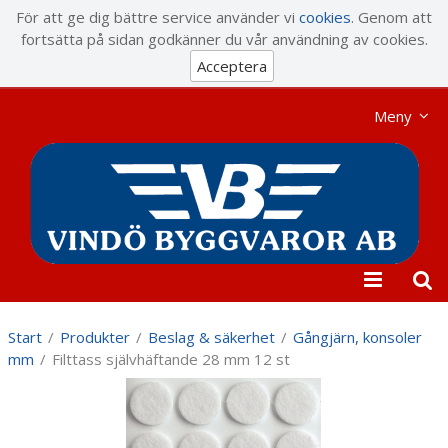
Visa varukorgen
Till kassan
För att ge dig bättre service använder vi
cookies
. Genom att
fortsätta på sidan godkänner du vår användning av cookies.
Acceptera
Meny
Start
/
Produkter
/
Beslag & säkerhet
/
Gångjärn, konsoler
mm
/
Filttass självhäftande 28 mm 12 st