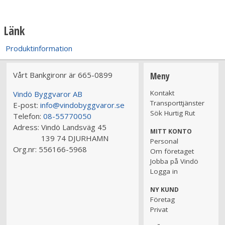
Länk
Produktinformation
Vårt Bankgironr är 665-0899
Meny
Kontakt
Vindö Byggvaror AB
Transporttjänster
E-post:
info@vindobyggvaror.se
Sök Hurtig Rut
Telefon:
08-55770050
Adress:
Vindö Landsväg 45
MITT KONTO
139 74 DJURHAMN
Personal
Org.nr:
556166-5968
Om företaget
Jobba på Vindö
Logga in
NY KUND
Företag
Privat