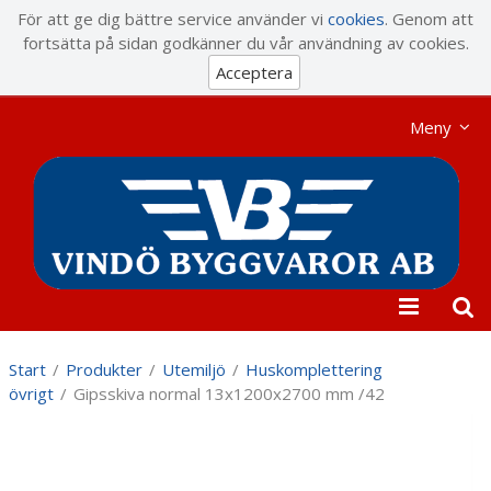
Visa varukorgen
Till kassan
För att ge dig bättre service använder vi
cookies
. Genom att
fortsätta på sidan godkänner du vår användning av cookies.
Acceptera
Meny
Start
/
Produkter
/
Utemiljö
/
Huskomplettering
övrigt
/
Gipsskiva normal 13x1200x2700 mm /42