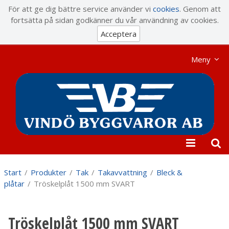
Visa varukorgen
Till kassan
För att ge dig bättre service använder vi
cookies
. Genom att
fortsätta på sidan godkänner du vår användning av cookies.
Acceptera
Meny
Start
/
Produkter
/
Tak
/
Takavvattning
/
Bleck &
plåtar
/
Tröskelplåt 1500 mm SVART
Tröskelplåt 1500 mm SVART