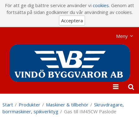
Visa varukorgen
Till kassan
För att ge dig bättre service använder vi
cookies
. Genom att
fortsätta på sidan godkänner du vår användning av cookies.
Acceptera
Meny
Start
/
Produkter
/
Maskiner & tillbehör
/
Skruvdragare,
borrmaskiner, spikverktyg
/
Gas till IM45CW Paslode