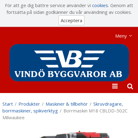
Visa varukorgen
Till kassan
För att ge dig bättre service använder vi
cookies
. Genom att
fortsätta på sidan godkänner du vår användning av cookies.
Acceptera
Meny
Start
/
Produkter
/
Maskiner & tillbehör
/
Skruvdragare,
borrmaskiner, spikverktyg
/
Borrmaskin M18 CBLDD-502C
Milwaukee