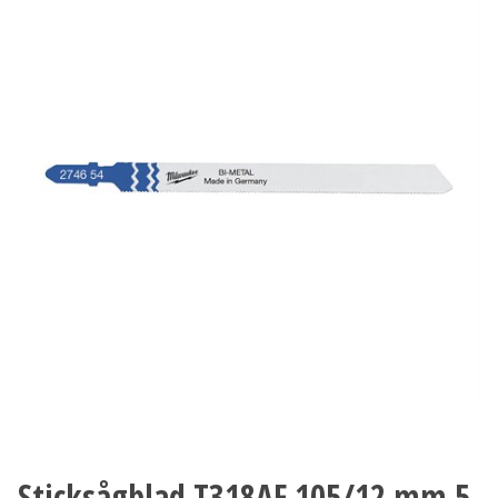
Sticksågblad T318AF 105/12 mm 5-