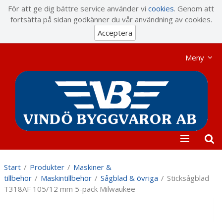
Visa varukorgen
Till kassan
För att ge dig bättre service använder vi
cookies
. Genom att
fortsätta på sidan godkänner du vår användning av cookies.
Acceptera
Meny
Start
/
Produkter
/
Maskiner &
tillbehör
/
Maskintillbehör
/
Sågblad & övriga
/
Sticksågblad
T318AF 105/12 mm 5-pack Milwaukee