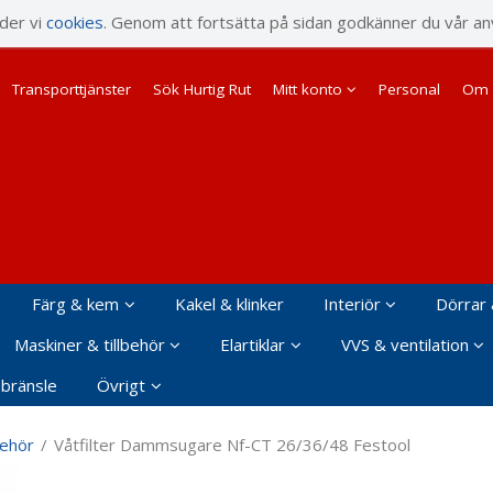
rodukten har lagts i din varukorg
nder vi
cookies
. Genom att fortsätta på sidan godkänner du vår an
Transporttjänster
Sök Hurtig Rut
Mitt konto
Personal
Om 
Färg & kem
Kakel & klinker
Interiör
Dörrar 
Maskiner & tillbehör
Elartiklar
VVS & ventilation
 bränsle
Övrigt
behör
/
Våtfilter Dammsugare Nf-CT 26/36/48 Festool