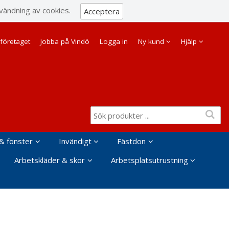
Visa varukorgen
Till kassan
vändning av cookies.
Acceptera
Företag
Privat
företaget
Jobba på Vindö
Logga in
Ny kund
Hjälp
& fönster
Invändigt
Fästdon
Arbetskläder & skor
Arbetsplatsutrustning