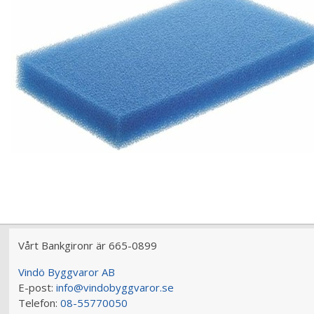
Vårt Bankgironr är 665-0899
Vindö Byggvaror AB
E-post:
info@vindobyggvaror.se
Telefon:
08-55770050