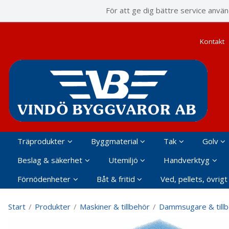
P
För att ge dig bättre service anvä
Kontakt
Träprodukter
Byggmaterial
Tak
Golv
Beslag & säkerhet
Utemiljö
Handverktyg
Förnödenheter
Båt & fritid
Ved, pellets, övrigt
Start
/
Produkter
/
Maskiner & tillbehör
/
Dammsugare & till