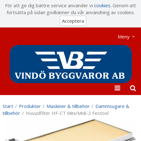
Visa varukorgen
Till kassan
För att ge dig bättre service använder vi
cookies
. Genom att
fortsätta på sidan godkänner du vår användning av cookies.
Acceptera
Meny
Start
/
Produkter
/
Maskiner & tillbehör
/
Dammsugare &
tillbehör
/
Huvudfilter HF-CT Mini/Midi-2 Festool