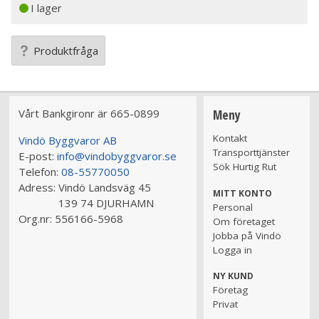
I lager
Produktfråga
Vårt Bankgironr är 665-0899
Meny
Kontakt
Vindö Byggvaror AB
Transporttjänster
E-post:
info@vindobyggvaror.se
Sök Hurtig Rut
Telefon:
08-55770050
Adress:
Vindö Landsväg 45
MITT KONTO
139 74 DJURHAMN
Personal
Org.nr:
556166-5968
Om företaget
Jobba på Vindö
Logga in
NY KUND
Företag
Privat