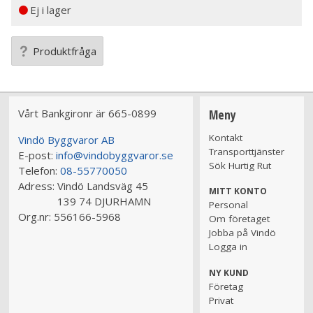
Ej i lager
Produktfråga
Vårt Bankgironr är 665-0899
Meny
Kontakt
Vindö Byggvaror AB
Transporttjänster
E-post:
info@vindobyggvaror.se
Sök Hurtig Rut
Telefon:
08-55770050
Adress:
Vindö Landsväg 45
MITT KONTO
139 74 DJURHAMN
Personal
Org.nr:
556166-5968
Om företaget
Jobba på Vindö
Logga in
NY KUND
Företag
Privat