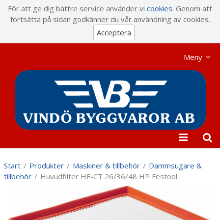
Visa varukorgen
Till kassan
För att ge dig bättre service använder vi
cookies
. Genom att
fortsätta på sidan godkänner du vår användning av cookies.
Acceptera
Meny
Start
/
Produkter
/
Maskiner & tillbehör
/
Dammsugare &
tillbehör
/
Huvudfilter HF-CT 26/36/48 HP Festool