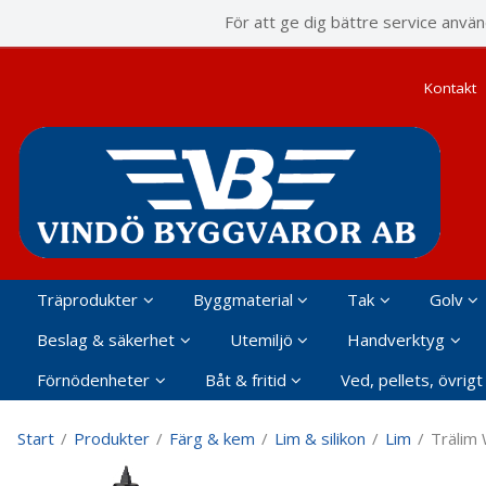
P
För att ge dig bättre service anvä
Kontakt
Träprodukter
Byggmaterial
Tak
Golv
Beslag & säkerhet
Utemiljö
Handverktyg
Förnödenheter
Båt & fritid
Ved, pellets, övrigt
Start
/
Produkter
/
Färg & kem
/
Lim & silikon
/
Lim
/
Trälim