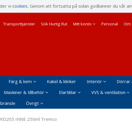
rodukten har lagts i din varukorg
nder vi
cookies
. Genom att fortsätta på sidan godkänner du vår an
Transporttjänster
Sök Hurtig Rut
Mitt konto
Personal
Om 
Färg & kem
Kakel & klinker
Interiör
Dörrar 
Maskiner & tillbehör
Elartiklar
VVS & ventilation
 bränsle
Övrigt
 WD205 INNE 250ml Tremco