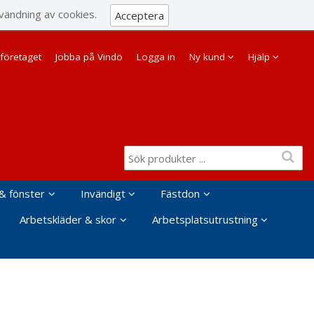
Visa varukorgen
Till kassan
vändning av cookies.
Acceptera
Företag
Privat
företaget
Jobba på Vindö
Logga in
Ny kund
Hjälp
& fönster
Invändigt
Fästdon
Arbetskläder & skor
Arbetsplatsutrustning