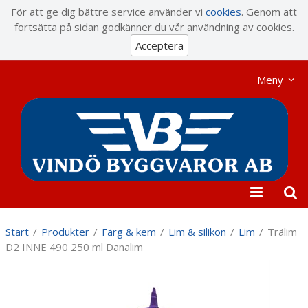
Visa varukorgen
Till kassan
För att ge dig bättre service använder vi
cookies
. Genom att
fortsätta på sidan godkänner du vår användning av cookies.
Acceptera
Meny
Start
/
Produkter
/
Färg & kem
/
Lim & silikon
/
Lim
/
Trälim
D2 INNE 490 250 ml Danalim