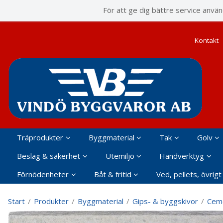
P
För att ge dig bättre service anvä
Kontakt
Träprodukter
Byggmaterial
Tak
Golv
Beslag & säkerhet
Utemiljö
Handverktyg
Förnödenheter
Båt & fritid
Ved, pellets, övrigt
Start
/
Produkter
/
Byggmaterial
/
Gips- & byggskivor
/
Ceme