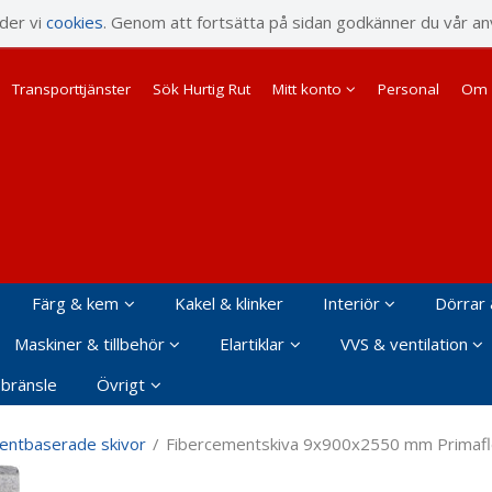
rodukten har lagts i din varukorg
nder vi
cookies
. Genom att fortsätta på sidan godkänner du vår an
Transporttjänster
Sök Hurtig Rut
Mitt konto
Personal
Om 
Färg & kem
Kakel & klinker
Interiör
Dörrar 
Maskiner & tillbehör
Elartiklar
VVS & ventilation
 bränsle
Övrigt
ntbaserade skivor
/
Fibercementskiva 9x900x2550 mm Primaf