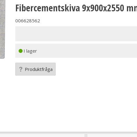
Fibercementskiva 9x900x2550 m
006628562
I lager
Produktfråga