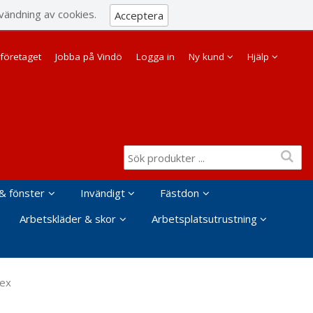
Visa varukorgen
Till kassan
vändning av cookies.
Acceptera
Företag
Privat
företaget
Jobba på Vindö
Logga in
Ny kund
Hjälp
& fönster
Invändigt
Fästdon
Arbetskläder & skor
Arbetsplatsutrustning
lex