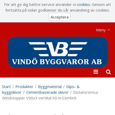
Visa varukorgen
Till kassan
För att ge dig bättre service använder vi
cookies
. Genom att
fortsätta på sidan godkänner du vår användning av cookies.
Acceptera
Meny
Start
/
Produkter
/
Byggmaterial
/
Gips- &
byggskivor
/
Cementbaserade skivor
/
Distansremsa
Windstopper V90x3 vertikal 30 m Cembrit