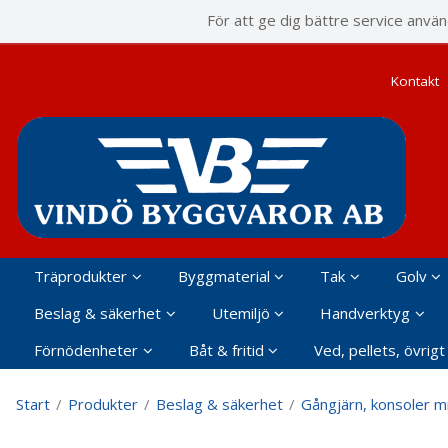
P
För att ge dig bättre service anvä
Kontakt
Träprodukter
Byggmaterial
Tak
Golv
Beslag & säkerhet
Utemiljö
Handverktyg
Förnödenheter
Båt & fritid
Ved, pellets, övrigt
Start
/
Produkter
/
Beslag & säkerhet
/
Gångjärn, konsoler 