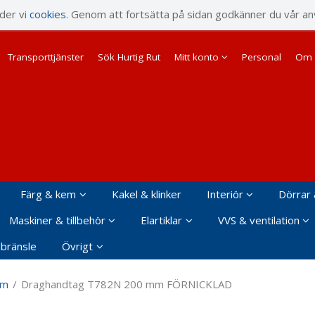
rodukten har lagts i din varukorg
nder vi
cookies
. Genom att fortsätta på sidan godkänner du vår an
Transporttjänster
Sök Hurtig Rut
Mitt konto
Personal
Om 
Färg & kem
Kakel & klinker
Interiör
Dörrar 
Maskiner & tillbehör
Elartiklar
VVS & ventilation
 bränsle
Övrigt
mm
/
Draghandtag T782N 200 mm FÖRNICKLAD