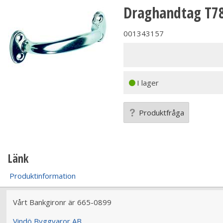
Draghandtag T7
001343157
I lager
Produktfråga
Länk
Produktinformation
Vårt Bankgironr är 665-0899
Vindö Byggvaror AB