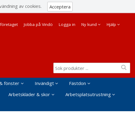
Visa varukorgen
Till kassan
vändning av cookies.
Acceptera
Företag
Privat
företaget
Jobba på Vindö
Logga in
Ny kund
Hjälp
& fönster
Invändigt
Fästdon
Arbetskläder & skor
Arbetsplatsutrustning