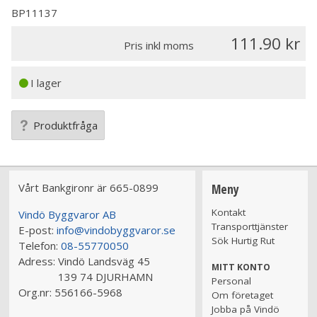
BP11137
111.90
Pris inkl moms
I lager
Produktfråga
Vårt Bankgironr är 665-0899
Meny
Kontakt
Vindö Byggvaror AB
Transporttjänster
E-post:
info@vindobyggvaror.se
Sök Hurtig Rut
Telefon:
08-55770050
Adress:
Vindö Landsväg 45
MITT KONTO
139 74 DJURHAMN
Personal
Org.nr:
556166-5968
Om företaget
Jobba på Vindö