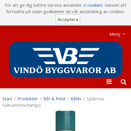
Visa varukorgen
Till kassan
För att ge dig bättre service använder vi
cookies
. Genom att
fortsätta på sidan godkänner du vår användning av cookies.
Acceptera
Meny
Start
/
Produkter
/
Båt & fritid
/
Båtliv
/
Sjö&Hav
Saltvattenschampo